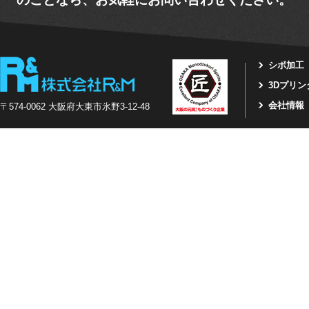
シボ加工
3Dプリ
会社情報
〒574-0062 大阪府大東市氷野3-12-48