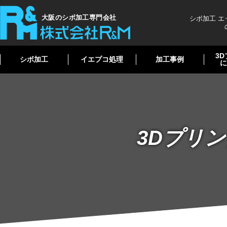
大阪のシボ加工専門会社
シボ加工 
3
シボ加工
イエプコ処理
加工事例
に
3Dプリ